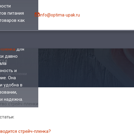
ности
тов питания
info@optima-upak.ru
 товаров как
ортировке,
ри хранении.
-пленка
для
ки давно
ки
ала
рность и
 стрейч-пленки
ние. Она
 и удобна в
зовании,
 и надежна.
статьи:
водится стрейч-пленка?