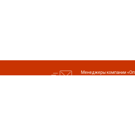
Менеджеры компании «Опти
вопросы»
Компания
Цены
© 2026 ООО
Услуги
«ПРОДУПАКОВКА»
ИНН 7743101682
Доставка