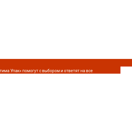
ма Упак» помогут с выбором и ответят на все
Каталог
Термоэтикетка
Подложки
Вакуумная упаковка
Коробки
Полиэтиленовые пакеты
Кондитерская упаковка
Упаковочная пленка