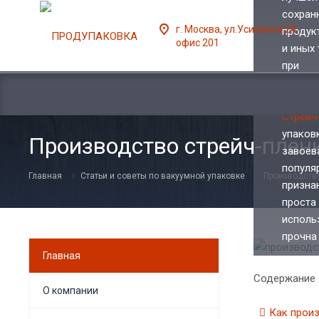
сохран
г. Москва, ул.Усиевича 24,
продук
офис 201
и иных
при
трансп
так и п
Стрейч
упаков
Производство стрейч-плен
завоев
популя
Главная
Статьи и советы по вакуумной упаковке
Производство
призна
проста
исполь
прочна
Главная
Содержание 
О компании
Как произ