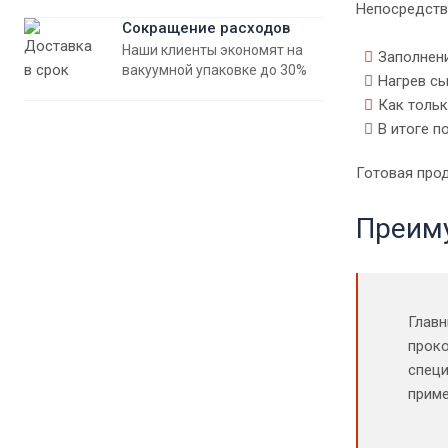
Непосредств
Сокращение расходов
Наши клиенты экономят на
Заполнени
вакуумной упаковке до 30%
Нагрев сы
Как тольк
В итоге п
Готовая про
Преиму
Главн
проко
специ
приме