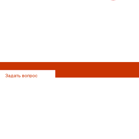
Задать вопрос
Наши контакты
+7 (929) 626-73-96
Принимаем заявки в любое время!