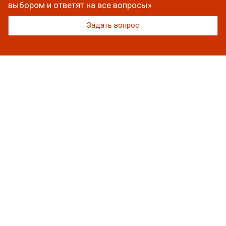
выбором и ответят на все вопросы»
Задать вопрос
Каталог
Вакуумная упаковка
Полиэтиленовые пакеты
Упаковочная пленка
Скотч
Пакеты фасовочные
Лотки
Термоэтикетка
Подложки