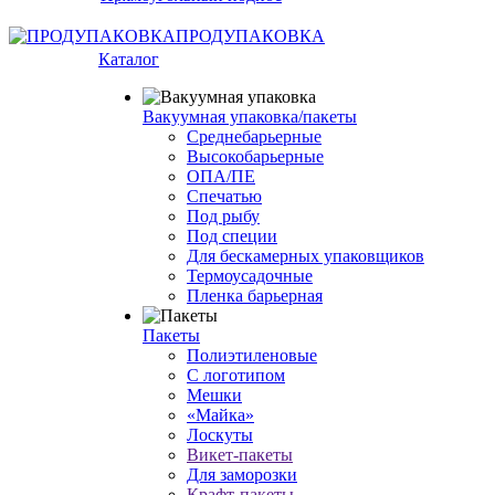
ПРОДУПАКОВКА
Каталог
Вакуумная упаковка/пакеты
Среднебарьерные
Высокобарьерные
ОПА/ПЕ
Спечатью
Под рыбу
Под специи
Для бескамерных упаковщиков
Термоусадочные
Пленка барьерная
Пакеты
Полиэтиленовые
С логотипом
Мешки
«Майка»
Лоскуты
Викет-пакеты
Для заморозки
Крафт-пакеты