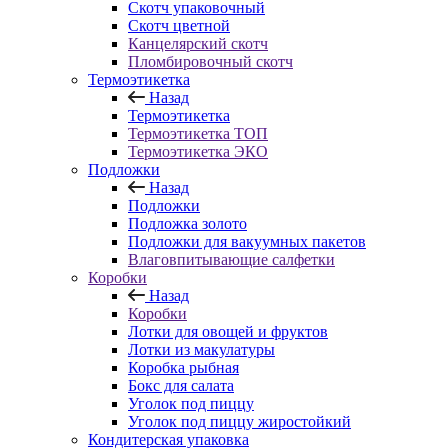
Скотч упаковочный
Скотч цветной
Канцелярский скотч
Пломбировочный скотч
Термоэтикетка
Назад
Термоэтикетка
Термоэтикетка ТОП
Термоэтикетка ЭКО
Подложки
Назад
Подложки
Подложка золото
Подложки для вакуумных пакетов
Влаговпитывающие салфетки
Коробки
Назад
Коробки
Лотки для овощей и фруктов
Лотки из макулатуры
Коробка рыбная
Бокс для салата
Уголок под пиццу
Уголок под пиццу жиростойкий
Кондитерская упаковка