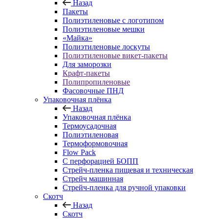
Назад
Пакеты
Полиэтиленовые с логотипом
Полиэтиленовые мешки
«Майка»
Полиэтиленовые лоскуты
Полиэтиленовые викет-пакеты
Для заморозки
Крафт-пакеты
Полипропиленовые
Фасовочные ПНД
Упаковочная плёнка
Назад
Упаковочная плёнка
Термоусадочная
Полиэтиленовая
Термоформовочная
Flow Pack
С перфорацией БОПП
Стрейч-пленка пищевая и техническая
Стрейч машинная
Стрейч-пленка для ручной упаковки
Скотч
Назад
Скотч