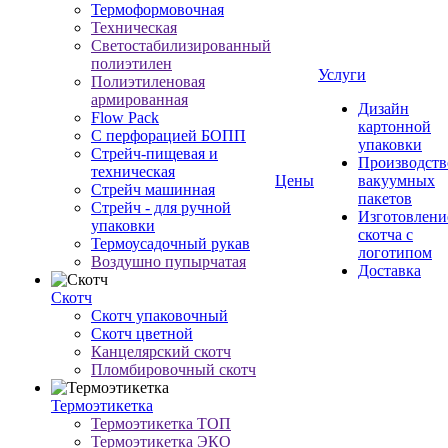
Термоформовочная
Техническая
Светостабилизированный
полиэтилен
Услуги
Полиэтиленовая
армированная
Дизайн
Flow Pack
картонной
С перфорацией БОПП
упаковки
Стрейч-пищевая и
Производств
техническая
Цены
вакуумных
Стрейч машинная
пакетов
Стрейч - для ручной
Изготовлени
упаковки
скотча с
Термоусадочный рукав
логотипом
Воздушно пупырчатая
Доставка
Скотч
Скотч упаковочный
Скотч цветной
Канцелярский скотч
Пломбировочный скотч
Термоэтикетка
Термоэтикетка ТОП
Термоэтикетка ЭКО