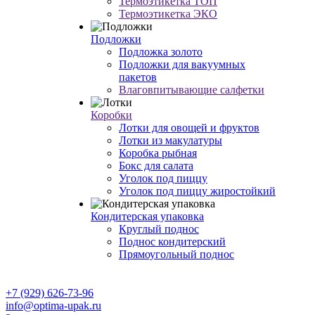
Термоэтикетка ТОП
Термоэтикетка ЭКО
Подложки
Подложка золото
Подложки для вакуумных
пакетов
Влаговпитывающие салфетки
Коробки
Лотки для овощей и фруктов
Лотки из макулатуры
Коробка рыбная
Бокс для салата
Уголок под пиццу
Уголок под пиццу жиростойкий
Кондитерская упаковка
Круглый поднос
Поднос кондитерский
Прямоугольный поднос
+7 (929) 626-73-96
info@optima-upak.ru