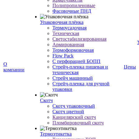
Полипропиленовые
Фасовочные ПНД
Упаковочная плёнка
Термоусадочная
Техническая
Светостабилизированная
Армированная
Термоформовочная
Flow Pack
С перфорацией БОПП
О
Стрейч-пленка пищевая и
Цены
компании
техническая
Стрейч машинный
Стрейч-пленка для ручной
упаковки
Скотч
Скотч упаковочный
Скотч цветной
Канцелярский скотч
Пломбировочный скотч
Термоэтикетка