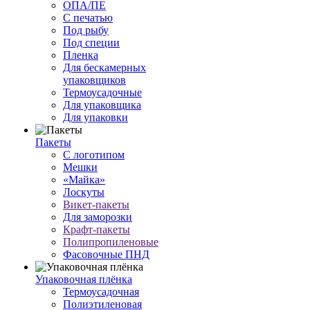
ОПА/ПЕ
С печатью
Под рыбу
Под специи
Пленка
Для бескамерных
упаковщиков
Термоусадочные
Для упаковщика
Для упаковки
Пакеты
С логотипом
Мешки
«Майка»
Лоскуты
Викет-пакеты
Для заморозки
Крафт-пакеты
Полипропиленовые
Фасовочные ПНД
Упаковочная плёнка
Термоусадочная
Полиэтиленовая