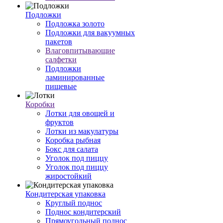
Подложки
Подложка золото
Подложки для вакуумных
пакетов
Влаговпитывающие
салфетки
Подложки
ламинированные
пищевые
Коробки
Лотки для овощей и
фруктов
Лотки из макулатуры
Коробка рыбная
Бокс для салата
Уголок под пиццу
Уголок под пиццу
жиростойкий
Кондитерская упаковка
Круглый поднос
Поднос кондитерский
Прямоугольный поднос