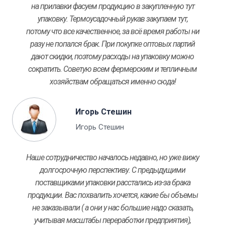
на прилавки фасуем продукцию в закупленную тут
упаковку. Термоусадочный рукав закупаем тут,
потому что все качественное, за всё время работы ни
разу не попался брак. При покупке оптовых партий
дают скидки, поэтому расходы на упаковку можно
сократить. Советую всем фермерским и тепличным
хозяйствам обращаться именно сюда!
Игорь Стешин
Игорь Стешин
Наше сотрудничество началось недавно, но уже вижу
долгосрочную перспективу. С предыдущими
поставщиками упаковки расстались из-за брака
продукции. Вас похвалить хочется, какие бы объемы
не заказывали ( а они у нас большие надо сказать,
учитывая масштабы переработки предприятия),