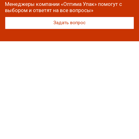
Менеджеры компании «Оптима Упак» помогут с
выбором и ответят на все вопросы»
Задать вопрос
Каталог
Вакуумная упаковка
Полиэтиленовые пакеты
Упаковочная пленка
Скотч
Пакеты фасовочные
Лотки