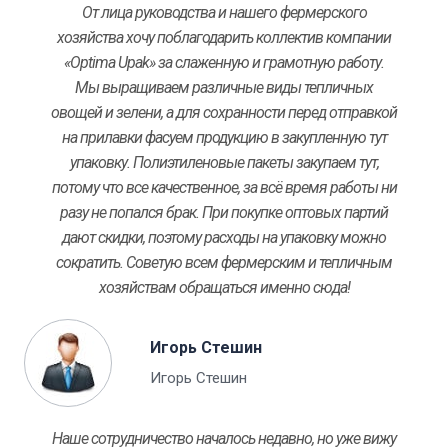
От лица руководства и нашего фермерского
хозяйства хочу поблагодарить коллектив компании
«Optima Upak» за слаженную и грамотную работу.
Мы выращиваем различные виды тепличных
овощей и зелени, а для сохранности перед отправкой
на прилавки фасуем продукцию в закупленную тут
упаковку. Полиэтиленовые пакеты закупаем тут,
потому что все качественное, за всё время работы ни
разу не попался брак. При покупке оптовых партий
дают скидки, поэтому расходы на упаковку можно
сократить. Советую всем фермерским и тепличным
хозяйствам обращаться именно сюда!
Игорь Стешин
Игорь Стешин
Наше сотрудничество началось недавно, но уже вижу