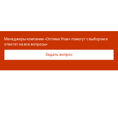
Менеджеры компании «Оптима Упак» помогут с выбором и
ответят на все вопросы»
Задать вопрос
© 2026 ООО «ПРОДУПАКОВКА»
ИНН 7743101682
ОГРН 1157746459397
г. Москва