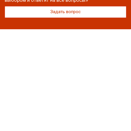
выбором и ответят на все вопросы»
Задать вопрос
Каталог
Вакуумная упаковка
Полиэтиленовые пакеты
Упаковочная пленка
Скотч
Пакеты фасовочные
Лотки
Термоэтикетка