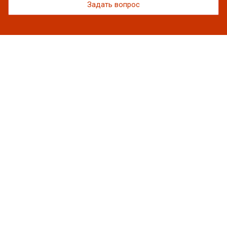
Задать вопрос
Каталог
Вакуумная упаковка
Полиэтиленовые пакеты
Упаковочная пленка
Скотч
Пакеты фасовочные
Лотки
Термоэтикетка
Подложки
Коробки