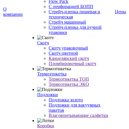
Flow Pack
С перфорацией БОПП
О
Стрейч-пленка пищевая и
Цены
компании
техническая
Стрейч машинный
Стрейч-пленка для ручной
упаковки
Скотч
Скотч упаковочный
Скотч цветной
Канцелярский скотч
Пломбировочный скотч
Термоэтикетка
Термоэтикетка ТОП
Термоэтикетка ЭКО
Подложки
Подложка золото
Подложки для вакуумных
пакетов
Влаговпитывающие салфетки
Коробки