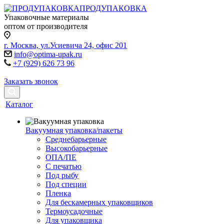
ПРОДУПАКОВКА
Упаковочные материалы
оптом от производителя
г. Москва, ул.Усиевича 24, офис 201
info@optima-upak.ru
+7 (929) 626 73 96
Заказать звонок
Каталог
Вакуумная упаковка/пакеты
Среднебарьерные
Высокобарьерные
ОПА/ПЕ
С печатью
Под рыбу
Под специи
Пленка
Для бескамерных упаковщиков
Термоусадочные
Для упаковщика