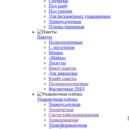
Спечатью
Под рыбу
Под специи
Для бескамерных упаковщиков
Термоусадочные
Пленка барьерная
Пакеты
Полиэтиленовые
С логотипом
Мешки
«Майка»
Лоскуты
Викет-пакеты
Для заморозки
Крафт-пакеты
Полипропиленовые
Фасовочные ПНД
Упаковочная плёнка
Термоусадочная
Техническая
Светостабилизированная
Армированная
Термоформовочная