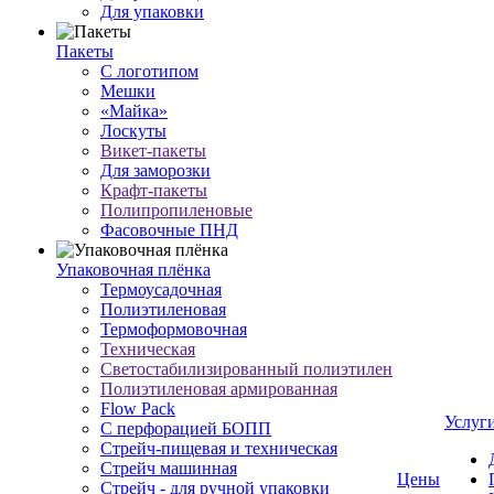
Для упаковки
Пакеты
С логотипом
Мешки
«Майка»
Лоскуты
Викет-пакеты
Для заморозки
Крафт-пакеты
Полипропиленовые
Фасовочные ПНД
Упаковочная плёнка
Термоусадочная
Полиэтиленовая
Термоформовочная
Техническая
Светостабилизированный полиэтилен
Полиэтиленовая армированная
Flow Pack
Услуг
С перфорацией БОПП
Стрейч-пищевая и техническая
Стрейч машинная
Цены
Стрейч - для ручной упаковки