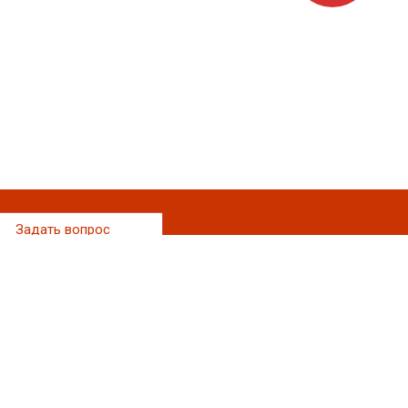
Задать вопрос
Наши контакты
+7 (929) 626-73-96
Принимаем заявки в любое время!