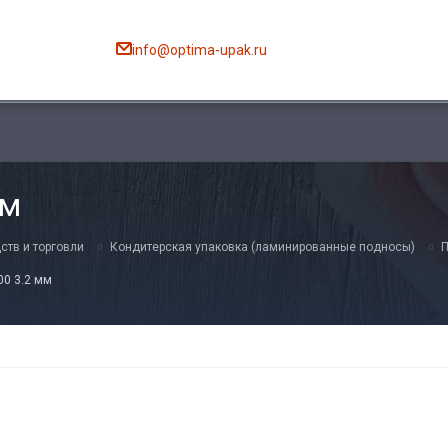
info@optima-upak.ru
мм
ств и торговли
Кондитерская упаковка (ламинированные подносы)
П
00 3.2 мм