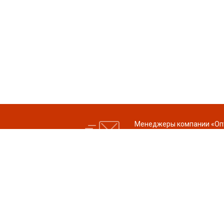
Менеджеры компании «Опти
вопросы»
Компания
Цены
Услуги
© 2026 ООО
Доставка