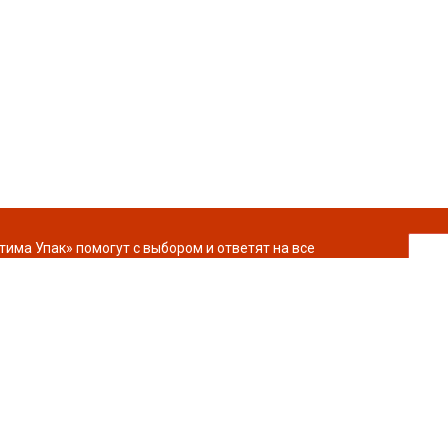
ма Упак» помогут с выбором и ответят на все
Каталог
Термоэтикетка
Подложки
Вакуумная упаковка
Коробки
Полиэтиленовые пакеты
Кондитерская упаковка
Упаковочная пленка