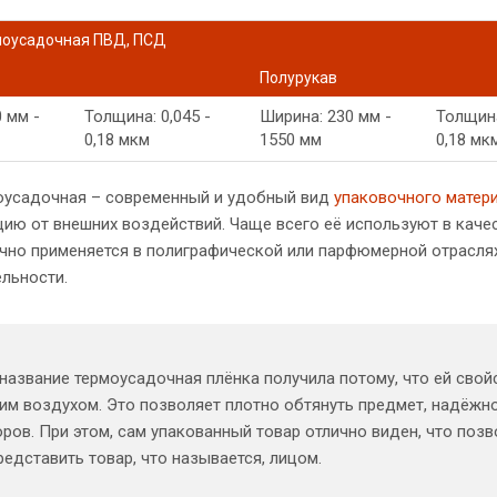
моусадочная ПВД, ПСД
Полурукав
 мм -
Толщина: 0,045 -
Ширина: 230 мм -
Толщина
0,18 мкм
1550 мм
0,18 мк
оусадочная – современный и удобный вид
упаковочного матер
цию от внешних воздействий. Чаще всего её используют в каче
чно применяется в полиграфической или парфюмерной отраслях,
льности.
название термоусадочная плёнка получила потому, что ей сво
им воздухом. Это позволяет плотно обтянуть предмет, надёжно
ров. При этом, сам упакованный товар отлично виден, что поз
редставить товар, что называется, лицом.