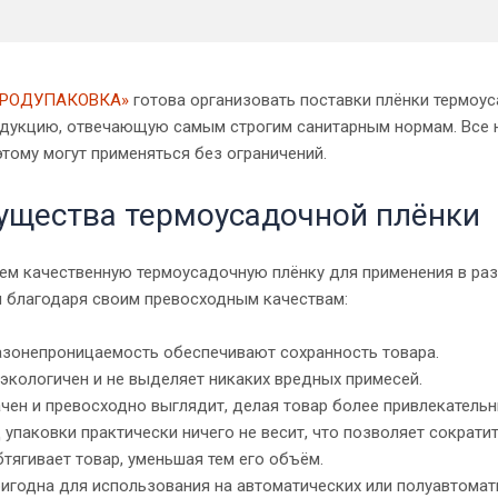
ПРОДУПАКОВКА»
готова организовать поставки плёнки термоус
одукцию, отвечающую самым строгим санитарным нормам. Все
этому могут применяться без ограничений.
ущества термоусадочной плёнки
ем качественную термоусадочную плёнку для применения в разл
я благодаря своим превосходным качествам:
азонепроницаемость обеспечивают сохранность товара.
экологичен и не выделяет никаких вредных примесей.
чен и превосходно выглядит, делая товар более привлекатель
 упаковки практически ничего не весит, что позволяет сократи
тягивает товар, уменьшая тем его объём.
игодна для использования на автоматических или полуавтомат