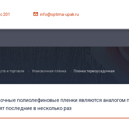
ис 201
info@optima-upak.ru
ств и торговли
Упаковочная плёнка
Пленка термоусадочная
очные полиолефиновые пленки являются аналогом по
ят последние в несколько раз