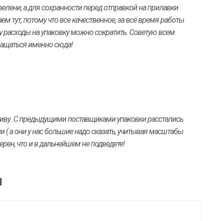
лени, а для сохранности перед отправкой на прилавки
м тут, потому что все качественное, за всё время работы
му расходы на упаковку можно сократить. Советую всем
ащаться именно сюда!
тиву. С предыдущими поставщиками упаковки расстались
и ( а они у нас большие надо сказать, учитывая масштабы
ерен, что и в дальнейшем не подведете!
ы