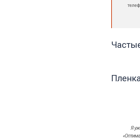
телеф
Частые
Пленк
Я уж
«Оптима 