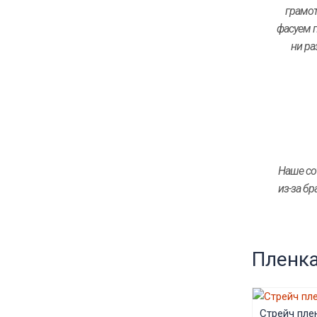
грамот
фасуем п
ни ра
Наше со
из-за бр
Пленка
Стрейч пле