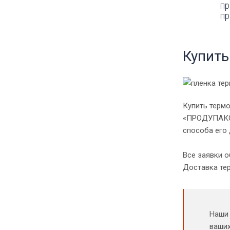
пр
пр
Купит
Купить терм
«ПРОДУПАКОВ
способа его 
Все заявки о
Доставка те
Наши 
ваших