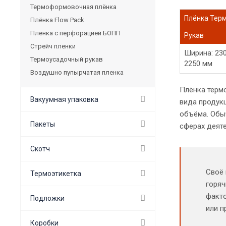
Термоформовочная плёнка
Плёнка Тер
Плёнка Flow Pack
Пленка с перфорацией БОПП
Рукав
Стрейч пленки
Ширина: 230
Термоусадочный рукав
2250 мм
Воздушно пупырчатая пленка
Плёнка терм
Вакуумная упаковка
вида продук
объёма. Обы
Пакеты
сферах деяте
Скотч
Своё 
Термоэтикетка
горяч
факто
Подложки
или п
Коробки