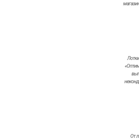
магазин
Лотки
«Оптим
вып
неконд
От л