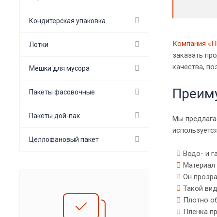
Кондитерская упаковка
Компания «
Лотки
заказать пр
качества, по
Мешки для мусора
Преим
Пакеты фасовочные
Пакеты дой-пак
Мы предлага
используетс
Целлофановый пакет
Водо- и г
Материал 
Он прозра
Такой вид
Плотно об
Плёнка пр