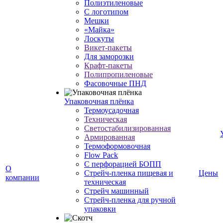
Полиэтиленовые
С логотипом
Мешки
«Майка»
Лоскуты
Викет-пакеты
Для заморозки
Крафт-пакеты
Полипропиленовые
Фасовочные ПНД
Упаковочная плёнка
Термоусадочная
Техническая
Светостабилизированная
Армированная
Термоформовочная
Flow Pack
С перфорацией БОПП
О
Стрейч-пленка пищевая и
Цены
компании
техническая
Стрейч машинный
Стрейч-пленка для ручной
упаковки