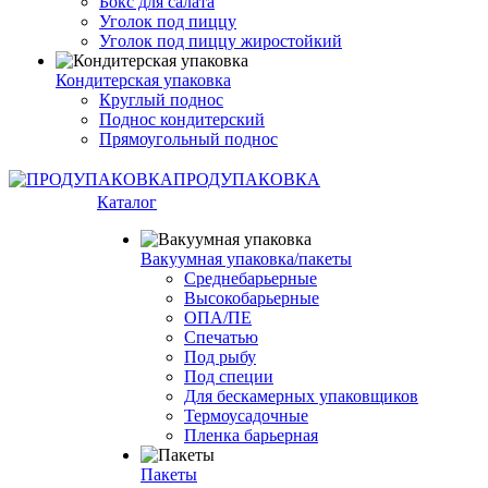
Бокс для салата
Уголок под пиццу
Уголок под пиццу жиростойкий
Кондитерская упаковка
Круглый поднос
Поднос кондитерский
Прямоугольный поднос
ПРОДУПАКОВКА
Каталог
Вакуумная упаковка/пакеты
Среднебарьерные
Высокобарьерные
ОПА/ПЕ
Спечатью
Под рыбу
Под специи
Для бескамерных упаковщиков
Термоусадочные
Пленка барьерная
Пакеты