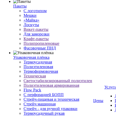
Пакеты
С логотипом
Мешки
«Майка»
Лоскуты
Викет-пакеты
Для заморозки
Крафт-пакеты
Полипропиленовые
Фасовочные ПНД
Упаковочная плёнка
Термоусадочная
Полиэтиленовая
Термоформовочная
Техническая
Светостабилизированный полиэтилен
Полиэтиленовая армированная
Услуг
Flow Pack
С перфорацией БОПП
Стрейч-пищевая и техническая
Цены
Стрейч машинная
Стрейч - для ручной упаковки
Термоусадочный рукав