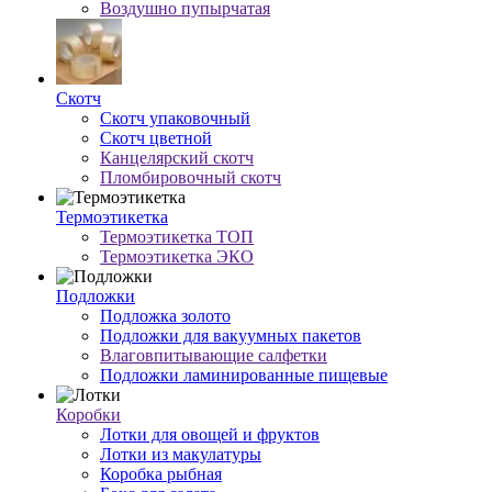
Воздушно пупырчатая
Скотч
Скотч упаковочный
Скотч цветной
Канцелярский скотч
Пломбировочный скотч
Термоэтикетка
Термоэтикетка ТОП
Термоэтикетка ЭКО
Подложки
Подложка золото
Подложки для вакуумных пакетов
Влаговпитывающие салфетки
Подложки ламинированные пищевые
Коробки
Лотки для овощей и фруктов
Лотки из макулатуры
Коробка рыбная