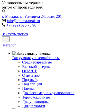
Упаковочные материалы
оптом от производителя
г. Москва, ул.Усиевича 24, офис 201
info@optima-upak.ru
+7 (929) 626 73 96
Заказать звонок
Каталог
Вакуумная упаковка/пакеты
Среднебарьерные
Высокобарьерные
ОПА/ПЕ
С печатью
Под рыбу
Под специи
Пленка
Для бескамерных упаковщиков
Термоусадочные
Для упаковщика
Для упаковки