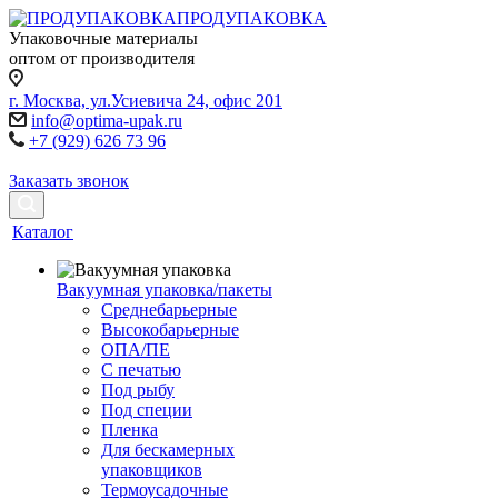
ПРОДУПАКОВКА
Упаковочные материалы
оптом от производителя
г. Москва, ул.Усиевича 24, офис 201
info@optima-upak.ru
+7 (929) 626 73 96
Заказать звонок
Каталог
Вакуумная упаковка/пакеты
Среднебарьерные
Высокобарьерные
ОПА/ПЕ
С печатью
Под рыбу
Под специи
Пленка
Для бескамерных
упаковщиков
Термоусадочные