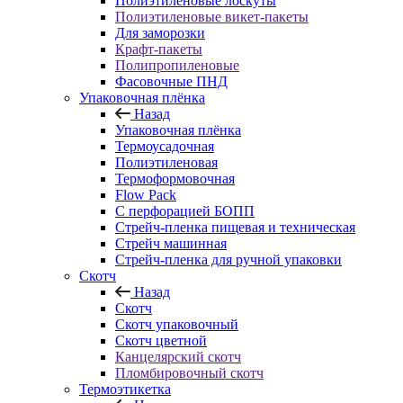
Полиэтиленовые лоскуты
Полиэтиленовые викет-пакеты
Для заморозки
Крафт-пакеты
Полипропиленовые
Фасовочные ПНД
Упаковочная плёнка
Назад
Упаковочная плёнка
Термоусадочная
Полиэтиленовая
Термоформовочная
Flow Pack
С перфорацией БОПП
Стрейч-пленка пищевая и техническая
Стрейч машинная
Стрейч-пленка для ручной упаковки
Скотч
Назад
Скотч
Скотч упаковочный
Скотч цветной
Канцелярский скотч
Пломбировочный скотч
Термоэтикетка