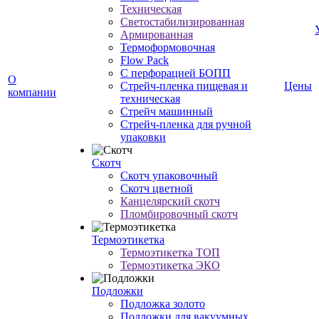
Техническая
Светостабилизированная
Армированная
Термоформовочная
Flow Pack
С перфорацией БОПП
О
Стрейч-пленка пищевая и
Цены
компании
техническая
Стрейч машинный
Стрейч-пленка для ручной
упаковки
Скотч
Скотч упаковочный
Скотч цветной
Канцелярский скотч
Пломбировочный скотч
Термоэтикетка
Термоэтикетка ТОП
Термоэтикетка ЭКО
Подложки
Подложка золото
Подложки для вакуумных