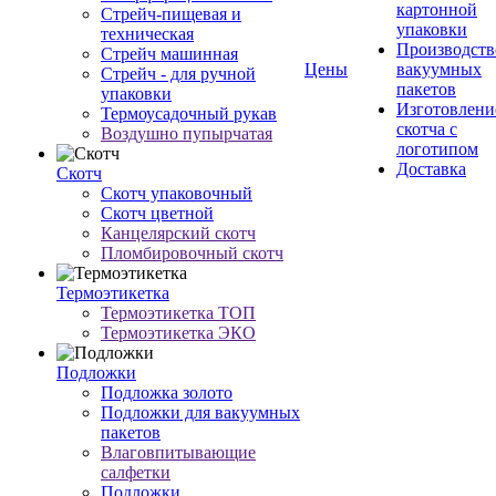
картонной
Стрейч-пищевая и
упаковки
техническая
Производств
Стрейч машинная
Цены
вакуумных
Стрейч - для ручной
пакетов
упаковки
Изготовлени
Термоусадочный рукав
скотча с
Воздушно пупырчатая
логотипом
Доставка
Скотч
Скотч упаковочный
Скотч цветной
Канцелярский скотч
Пломбировочный скотч
Термоэтикетка
Термоэтикетка ТОП
Термоэтикетка ЭКО
Подложки
Подложка золото
Подложки для вакуумных
пакетов
Влаговпитывающие
салфетки
Подложки