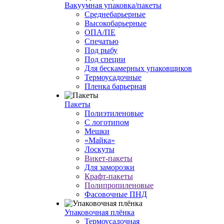
Вакуумная упаковка/пакеты
Среднебарьерные
Высокобарьерные
ОПА/ПЕ
Спечатью
Под рыбу
Под специи
Для бескамерных упаковщиков
Термоусадочные
Пленка барьерная
Пакеты
Полиэтиленовые
С логотипом
Мешки
«Майка»
Лоскуты
Викет-пакеты
Для заморозки
Крафт-пакеты
Полипропиленовые
Фасовочные ПНД
Упаковочная плёнка
Термоусадочная