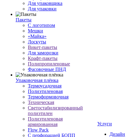
Для упаковщика
Для упаковки
Пакеты
С логотипом
Мешки
«Майка»
Лоскуты
Викет-пакеты
Для заморозки
Крафт-пакеты
Полипропиленовые
Фасовочные ПНД
Упаковочная плёнка
Термоусадочная
Полиэтиленовая
Термоформовочная
Техническая
Светостабилизированный
полиэтилен
Полиэтиленовая
Услуги
армированная
Flow Pack
Дизайн
С перфорацией БОПП