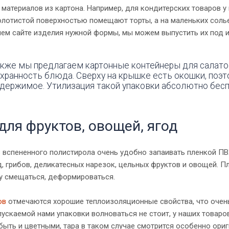
материалов из картона. Например, для кондитерских товаров у
олотистой поверхностью помещают торты, а на маленьких соль
шем сайте изделия нужной формы, мы можем выпустить их под 
кже мы предлагаем картонные контейнеры для салато
хранность блюда. Сверху на крышке есть окошки, поэ
держимое. Утилизация такой упаковки абсолютно бес
для фруктов, овощей, ягод
 вспененного полистирола очень удобно запаивать пленкой ПВ
, грибов, деликатесных нарезок, цельных фруктов и овощей. Пл
 смещаться, деформироваться.
ов
отмечаются хорошие теплоизоляционные свойства, что очень
пускаемой нами упаковки волноваться не стоит, у наших товар
быть и цветными, тара в таком случае смотрится особенно ориг