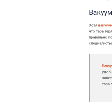
Вакуум
Хотя
вакуумн
что тара тер
правильно п
специалисты 
Ваку
удобн
завет
тара 