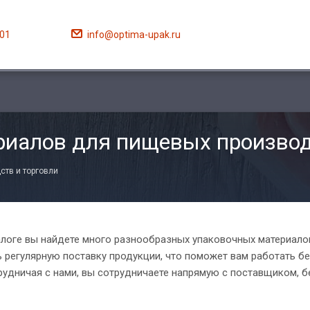
201
info@optima-upak.ru
риалов для пищевых производ
ств и торговли
алоге вы найдете много разнообразных упаковочных материалов
 регулярную поставку продукции, что поможет вам работать бе
рудничая с нами, вы сотрудничаете напрямую с поставщиком, б