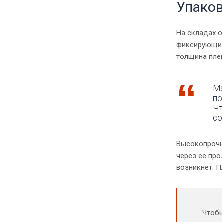
Упаков
На складах о
фиксирующих 
толщина пле
М
по
Чт
со
Высокопрочна
через ее пр
возникнет. П
Чтобы