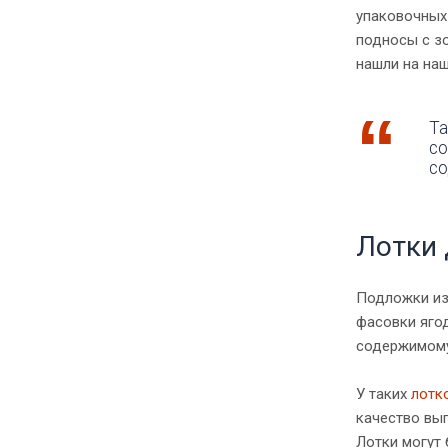
упаковочных 
подносы с з
нашли на на
Та
со
со
Лотки 
Подложки из
фасовки ягод
содержимому
У таких
лотк
качество вы
Лотки могут 